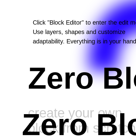
Click "Block Editor" to enter the edit 
Use layers, shapes and customize
adaptability. Everything is in your hand
Zero B
create your own
Zero Bl
block from scratch