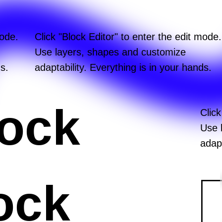
mode.
Click "Block Editor" to enter the edit mode.
Use layers, shapes and customize
s.
adaptability. Everything is in your hands.
lock
Click
Use 
adapt
ock