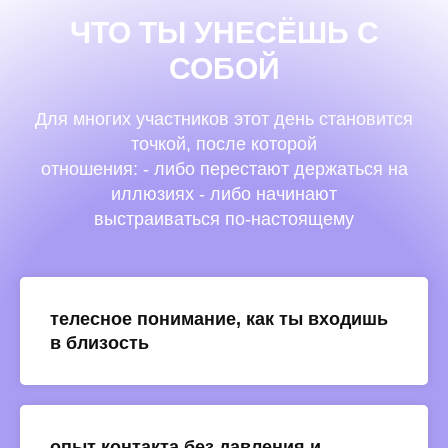
ЧТО ТЫ УНЕСЁШЬ С
СОБОЙ
Для многих участников этот день становится
точкой, после которой
отношения: - либо перестают держаться на
иллюзиях - либо начинают
выстраиваться по-настоящему
телесное понимание, как ты входишь
в близость
опыт контакта без давления и