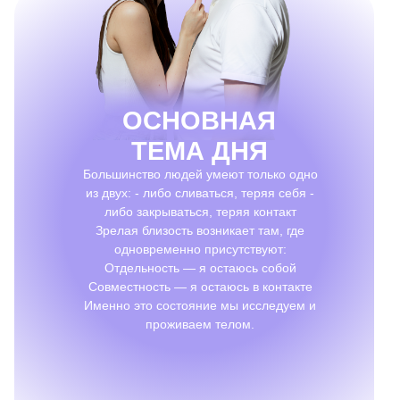
ОСНОВНАЯ
ТЕМА ДНЯ
Большинство людей умеют только одно
из двух: - либо сливаться, теряя себя -
либо закрываться, теряя контакт
Зрелая близость возникает там, где
одновременно присутствуют:
Отдельность — я остаюсь собой
Совместность — я остаюсь в контакте
Именно это состояние мы исследуем и
проживаем телом.