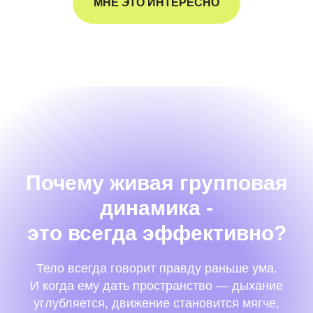
МНЕ ЭТО ИНТЕРЕСНО
Почему живая групповая
динамика -
это всегда эффективно?
Тело всегда говорит правду раньше ума.
И когда ему дать пространство — дыхание
углубляется, движение становится мягче,