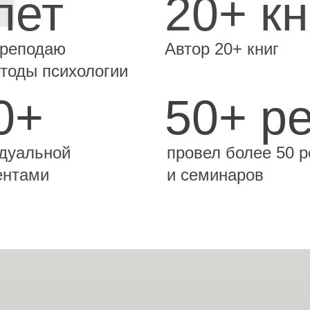
лет
20+ кн
преподаю
Автор 20+ книг
тоды психологии
0+
50+ р
дуальной
провел более 50 р
ентами
и семинаров