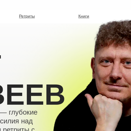
Ретриты
Книги
Г
ВЕЕВ
 — глубокие
силия над
и ретриты с