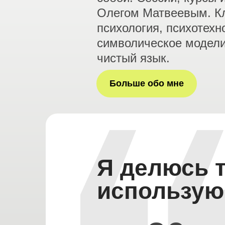
Олегом Матвеевым. К
психология, психотехн
символическое модели
чистый язык.
Больше обо мне
Я делюсь т
использую