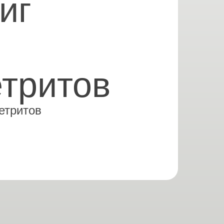
иг
етритов
етритов