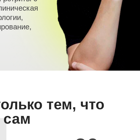
линическая
ологии,
рование,
олько тем, что
 сам