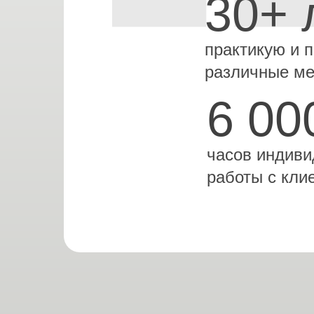
30+ 
практикую и 
различные ме
6 00
часов индиви
работы с кли