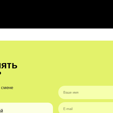
о
нять
?
 смене
ый