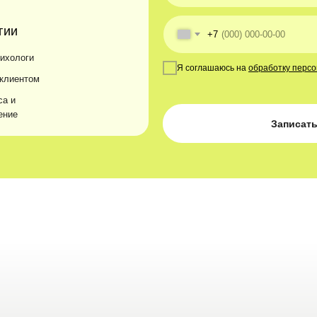
гии
+7
сихологи
Я соглашаюсь на
обработку перс
 клиентом
са и
ение
Записать