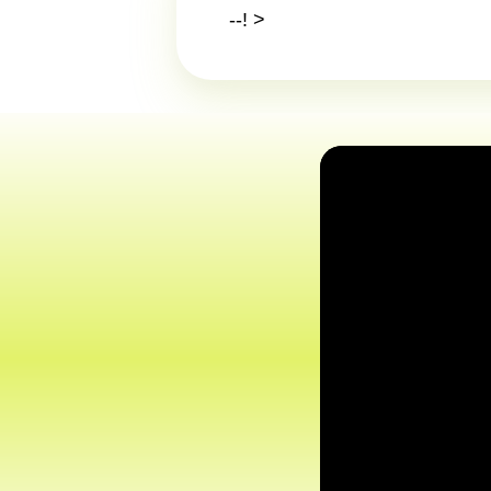
--! >