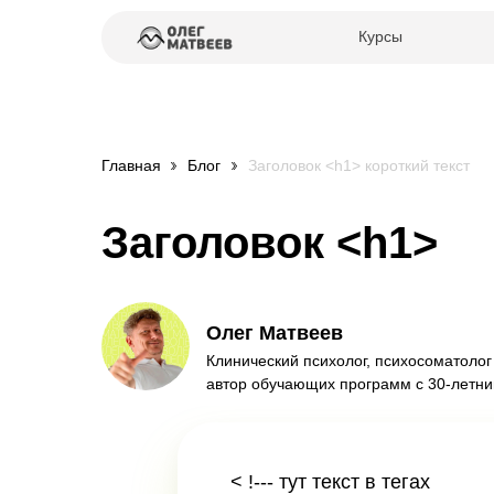
Курсы
Главная
Блог
Заголовок <h1> короткий текст
Заголовок <h1>
Олег Матвеев
Клинический психолог, психосоматолог
автор обучающих программ с 30-летни
< !--- тут текст в тегах