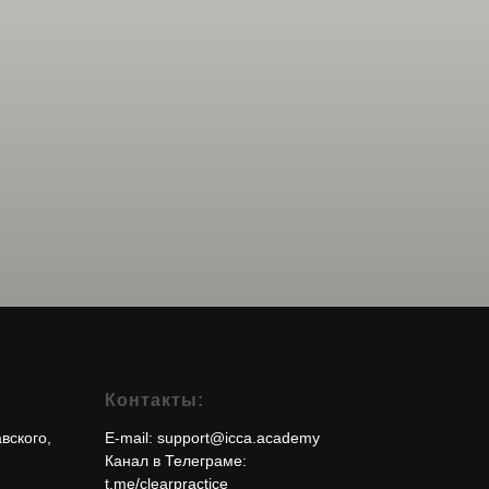
Контакты:
авского,
E-mail: support@icca.academy
Канал в Телеграме:
t.me/clearpractice