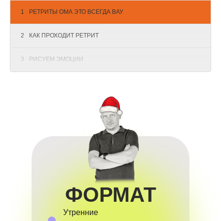
1
РЕТРИТЫ ОМА ЭТО ВСЕГДА ВАУ
2
КАК ПРОХОДИТ РЕТРИТ
3
РИСУЕМ ЭМОЦИИ
4
ТЕОРЕТИЧЕСКАЯ ЧАСТЬ
5
ТЕЛЕСНЫЕ РЕАКЦИИ
6
МНОГО ПРАКТИКИ
7
ОЧЕНЬ ВКУСНО
ФОРМАТ
Утренние