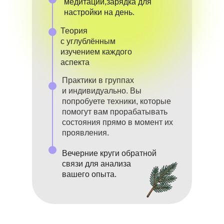
медитации,зарядка для
настройки на день.
Теория
с углублённым
изучением каждого
аспекта
Практики в группах
и индивидуально. Вы
попробуете техники, которые
помогут вам прорабатывать
состояния прямо в момент их
проявления.
Вечерние круги обратной
связи для анализа
вашего опыта.