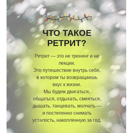
ЧТО ТАКОЕ
РЕТРИТ?
Ретрит — это не тренинг и не
лекции.
Это путешествие внутрь себя,
в котором ты возвращаешь
вкус к жизни.
Мы будем двигаться,
общаться, отдыхать, смеяться,
дышать, танцевать, молчать —
и постепенно снимать
усталость, накопленную за год.