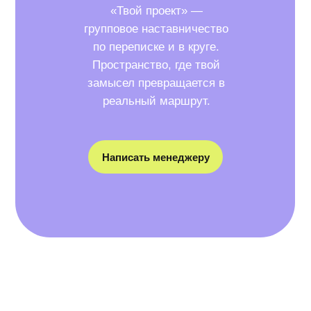
«Твой проект» —
групповое наставничество
по переписке и в круге.
Пространство, где твой
замысел превращается в
реальный маршрут.
Написать менеджеру