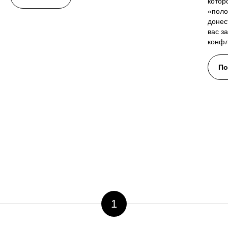
котор
«поло
донес
вас з
конфл
По
1